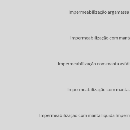
Impermeabilização argamassa 
é necessário realizar um tratamento especial, com a finalidade
o impermeabilização laje m2
é calculado de acordo com o
Impermeabilização com manta
ermeabilização em uma obra, possui a mesma importância que
ica ou estrutural.
lo, a totalidade de superfície a ser vedada mostrará o
custo
Impermeabilização com manta asfált
nte terá uma noção aproximada dos gastos com a construção. É
mpermeabilização laje m2
dependerão dos materiais a serem
Impermeabilização com manta a
AJE M2 - FIQUE ATENTO
aje m2
representa uma pequena porcentagem do valor total da
de maneira errada pode gerar custos maiores. Estima-se que
Impermeabilização com manta líquida
Imperm
s casos, ocorrem danos causados pela infiltração dentro da
 ocorre, o valor aumenta, pois se faz a quebra de argamassa,