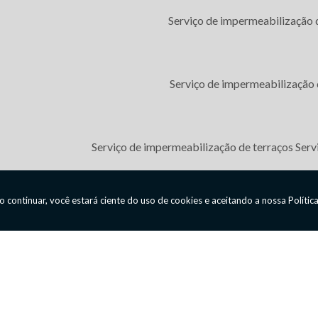
Serviço de impermeabilização 
HOME
QUEM SOMOS
Serviço de impermeabilização 
SOLUÇÕES
OBRAS
Serviço de impermeabilização de terraços
Serv
CONTATO
INFORMAÇÕES
Serviços de impermeabilização 
MAPA DO SITE
Serviços de impermeabilização são paulo
Serviç