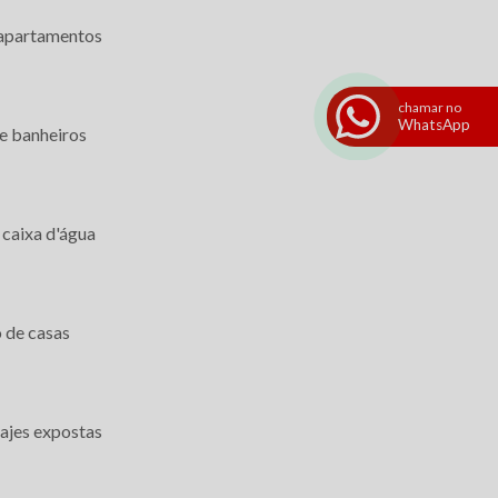
 apartamentos
Serviços de impermeabilização
Serviços de impermeabilização de telhados
chamar no
Serviços de impermeabilização são paulo
WhatsApp
e banheiros
Laje M2:
Serviços de impermeabilização sp
Tipos de impermeabilização de lajes
 caixa d'água
Vedação de lajes
Grande São Paulo
Litoral de São Paulo
Centro
Consolação
 de casas
República
Santa Cecília
lajes expostas
ireito autoral – artigo 184 do Código Penal –
Lei 9610/98 - Lei de direitos