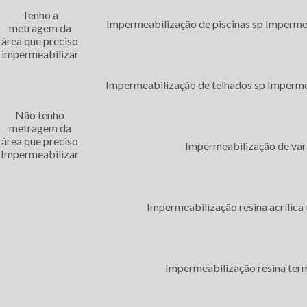
ermeabilização Laje M2
Tenho a
Impermeabilização de piscinas sp
Impermea
metragem da
e
contato por email.
área que preciso
impermeabilizar
Impermeabilização de telhados sp
Imperme
Não tenho
metragem da
área que preciso
Impermeabilização de va
Impermeabilizar
E DE COBERTURA
Impermeabilização resina acrílica
O DE LAJES
Impermeabilização resina ter