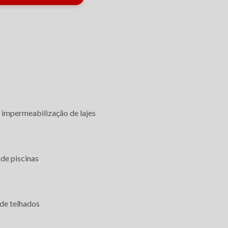
 impermeabilização de lajes
de piscinas
Solicite um orçamento
de telhados
Informações