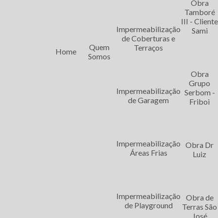
Para saber mais sobre Custo Imp
Obra
Tamboré
III - Client
Ligue para
11 93224-5498
ou
clique aqui
e entre em 
Impermeabilização
Sami
de Coberturas e
Quem
Terraços
Home
Somos
Obra
Páginas relacionadas
Grupo
Impermeabilização
Serbom -
de Garagem
Friboi
IMPERMEABILIZAÇÃO DE LAJ
Impermeabilização
Obra Dr
Áreas Frias
Luiz
TIPOS DE IMPERMEABILIZAÇÃ
Impermeabilização
Obra de
de Playground
Terras São
José