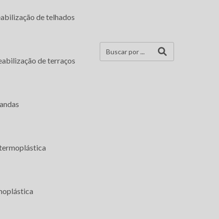
Impermeabilização de terraços
bilização de telhados
Impermeabilização de varandas
Impermeabilização resina acrílica termoplástica
abilização de terraços
Impermeabilização resina termoplástica
Serviço de impermeabilização de apartamentos
Serviço de impermeabilização de banheiros
randas
Serviço de impermeabilização de caixa d'água
Serviço de impermeabilização de casas
 termoplástica
Serviço de impermeabilização de lajes expostas
Serviço de impermeabilização de piscinas
moplástica
Serviço de impermeabilização de prédios
Serviço de impermeabilização de terraços