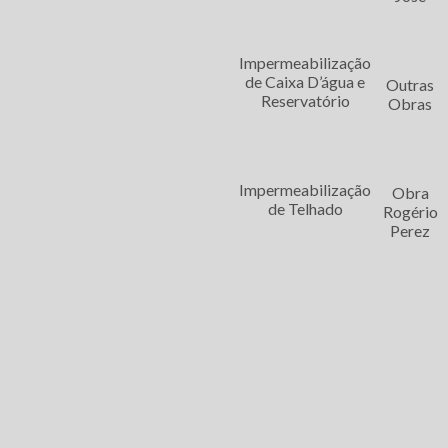
SERVIÇOS DE IMPERMEABILI
Impermeabilização
de Caixa D’água e
Outras
Reservatório
Obras
Regiões onde a CSV Impermeabil
Impermeabilização
Obra
de Telhado
Rogério
Perez
Região Central
Zona Norte
Aclimação
Bela Vista
Bo
Higienópolis
Glicério
Li
Santa Efigênia
Sé
Vil
O conteúdo do texto desta página é de direito reservado. Sua reprodução, parcia
autorais
.