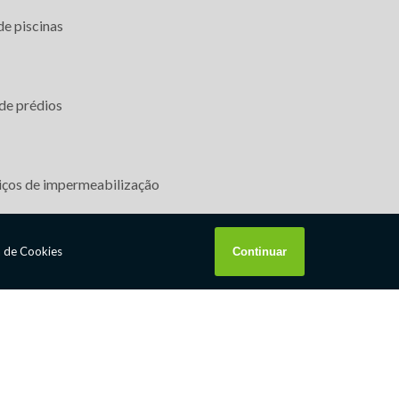
de piscinas
CSV Impermeabilizações
Rua Travessa Seguindo Seus Passos, 30 -
Jardim da Conquista
São Paulo/SP - CEP: 08345-600
(11) 93224-
de prédios
5498
csv@csvimpermeabilizacoes.com.br
sac@csvimpermeabilizacoes.com.br
iços de impermeabilização
de telhados
os de impermeabilização sp
W3C
W3C