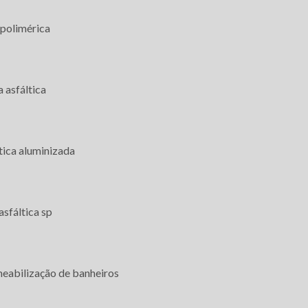
Custo impermeabilização laje m2
polimérica
Empresa de impermeabilização de lajes
Empresa de impermeabilização de piscinas
Empresa de impermeabilização de telhados
 asfáltica
Impermeabilização argamassa polimérica
Impermeabilização com manta asfáltica
ica aluminizada
Impermeabilização com manta asfáltica aluminizada
Impermeabilização com manta asfáltica sp
sfáltica sp
Impermeabilização com manta líquida
Impermeabilização de banheiros
eabilização de banheiros
Impermeabilização de caixa d'água sp
Entre em contato
Impermeabilização de caixas d'água