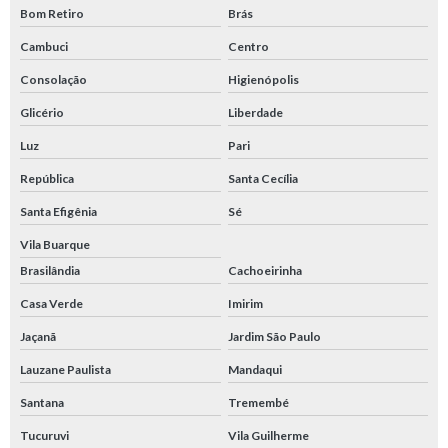
Bom Retiro
Brás
Cambuci
Centro
Consolação
Higienópolis
Glicério
Liberdade
Luz
Pari
República
Santa Cecília
Santa Efigênia
Sé
Vila Buarque
Brasilândia
Cachoeirinha
Casa Verde
Imirim
Jaçanã
Jardim São Paulo
Lauzane Paulista
Mandaqui
Santana
Tremembé
Tucuruvi
Vila Guilherme