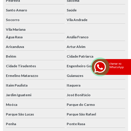
Pedreira
Sacomã
Santo Amaro
Saúde
Socorro
Vila Andrade
Vila Mariana
Água Rasa
Anália Franco
Aricanduva
Artur Alvim
Belém
Cidade Patriarca
chamar no
Cidade Tiradentes
Engenheiro Goulart
WhatsApp
Ermelino Matarazzo
Guianazes
Itaim Paulista
Itaquera
Jardim Iguatemi
José Bonifácio
Moóca
Parque do Carmo
Parque São Lucas
Parque São Rafael
Penha
Ponte Rasa