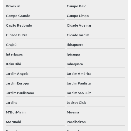
Brooklin
Campo Belo
Campo Grande
Campo Limpo
Capão Redondo
Cidade Ademar
Cidade Dutra
Cidade Jardim
Grajaú
Ibirapuera
Interlagos
Ipiranga
Itaim Bibi
Jabaquara
Jardim Ângela
Jardim América
Jardim Europa
Jardim Paulista
Jardim Paulistano
Jardim São Luiz
Jardins
Jockey Club
M'Boi Mirim
Moema
Morumbi
Parelheiros