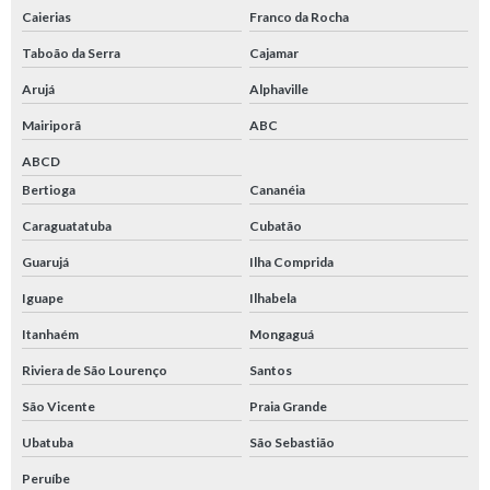
Caierias
Franco da Rocha
Taboão da Serra
Cajamar
Arujá
Alphaville
Mairiporã
ABC
ABCD
Bertioga
Cananéia
Caraguatatuba
Cubatão
Guarujá
Ilha Comprida
Iguape
Ilhabela
Itanhaém
Mongaguá
Riviera de São Lourenço
Santos
São Vicente
Praia Grande
Ubatuba
São Sebastião
Peruíbe