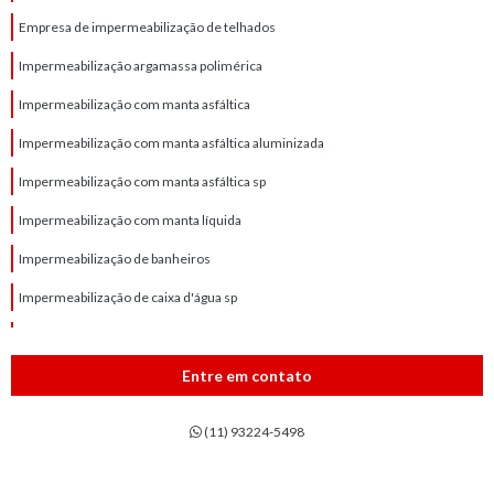
Empresa de impermeabilização de telhados
Impermeabilização argamassa polimérica
Impermeabilização com manta asfáltica
Impermeabilização com manta asfáltica aluminizada
Impermeabilização com manta asfáltica sp
Impermeabilização com manta líquida
Impermeabilização de banheiros
Impermeabilização de caixa d'água sp
Impermeabilização de caixas d'água
Impermeabilização de contrapiso
Entre em contato
Impermeabilização de fachadas
(11) 93224-5498
Impermeabilização de jardineiras
Impermeabilização de laje de cobertura