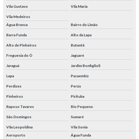
Vila Gustavo
Vila Maria
Vila Medeiros
Água Branca
Bairro do Limão
Barra Funda
Alto da Lapa
Alto de Pinheiros
Butantã
Freguesia do Ó
Jaguaré
Jaraguá
Jardim Bonfiglioli
Lapa
Pacaembú
Perdizes
Perús
Pinheiros
Pirituba
Raposo Tavares
Rio Pequeno
São Domingos
Sumaré
Vila Leopoldina
Vila Sonia
Aeroporto
Água Funda