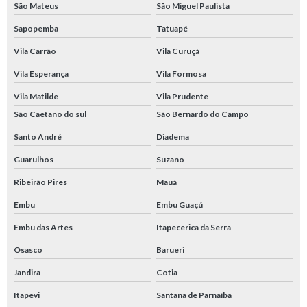
São Mateus
São Miguel Paulista
Sapopemba
Tatuapé
Vila Carrão
Vila Curuçá
Vila Esperança
Vila Formosa
Vila Matilde
Vila Prudente
São Caetano do sul
São Bernardo do Campo
Santo André
Diadema
Guarulhos
Suzano
Ribeirão Pires
Mauá
Embu
Embu Guaçú
Embu das Artes
Itapecerica da Serra
Osasco
Barueri
Jandira
Cotia
Itapevi
Santana de Parnaíba