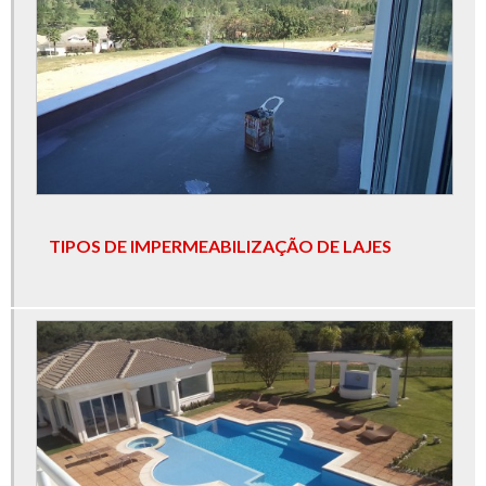
Serviço de impermeabilização de banheiros
Serviço de impermeabilização de caixa d'água
Serviço de impermeabilização de casas
Serviço de impermeabilização de lajes expostas
Serviço de impermeabilização de piscinas
Serviço de impermeabilização de prédios
Serviço de impermeabilização de terraços
TIPOS DE IMPERMEABILIZAÇÃO DE LAJES
Serviços de impermeabilização
Serviços de impermeabilização de telhados
Serviços de impermeabilização são paulo
Serviços de impermeabilização sp
Tipos de impermeabilização de lajes
Vedação de lajes